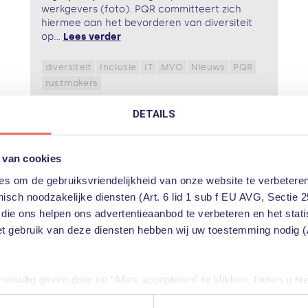
werkgevers (foto). PQR committeert zich
hiermee aan het bevorderen van diversiteit
op...
Lees verder
diversiteit
Inclusie
IT
MVO
Nieuws
PQR
rustmakers
DETAILS
 van cookies
s om de gebruiksvriendelijkheid van onze website te verbeteren
isch noodzakelijke diensten (Art. 6 lid 1 sub f EU AVG, Sectie 2
 die ons helpen ons advertentieaanbod te verbeteren en het stat
et gebruik van deze diensten hebben wij uw toestemming nodig (A
oudig geven door op “Alles accepteren” te klikken. Indien u hi
iële diensten uitschakelen door op “Alles weigeren” te klikken. U