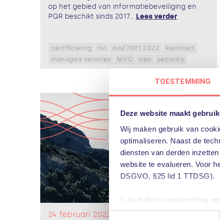
op het gebied van informatiebeveiliging en
PQR beschikt sinds 2017...
Lees verder
certificering
iso
iso27001:2022
kwaliteit
managed services
MVO
nen
security
TOESTEMMING
Deze website maakt gebruik
Wij maken gebruik van cookie
optimaliseren. Naast de techn
diensten van derden inzetten
website te evalueren. Voor h
DSGVO, §25 lid 1 TTDSG).
U kunt deze toestemming eenv
u het gebruik van niet-essent
24 februari 2022
Toestemmingsselectie