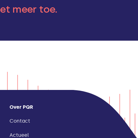
iet meer toe.
Over PQR
Contact
Actueel