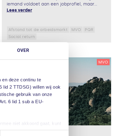
iemand voldoet aan een jobprofiel, maar...
Lees verder
Afstand tot de arbeidsmarkt
MVO
PQR
Social return
OVER
MVO
 en deze continu te
5 lid 2 TTDSG) willen wij ook
istische gebruik van onze
rt. 6 lid 1 sub a EU-
ermee niet akkoord gaat, kunt
iteraard kunt u ook de