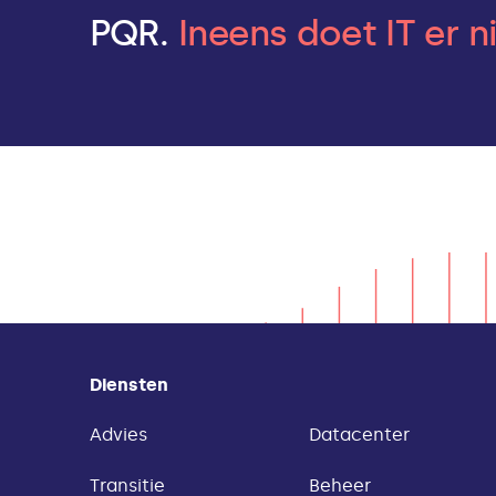
PQR.
Ineens doet IT er n
Diensten
Advies
Datacenter
Transitie
Beheer