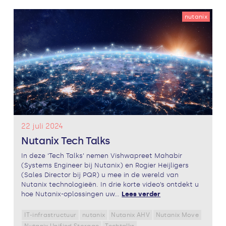
nutanix
22 juli 2024
Nutanix Tech Talks
In deze ‘Tech Talks’ nemen Vishwapreet Mahabir
(Systems Engineer bij Nutanix) en Rogier Heijligers
(Sales Director bij PQR) u mee in de wereld van
Nutanix technologieën. In drie korte video’s ontdekt u
hoe Nutanix-oplossingen uw...
Lees verder
IT-infrastructuur
nutanix
Nutanix AHV
Nutanix Move
Nutanix Unified Storage
Techtalks