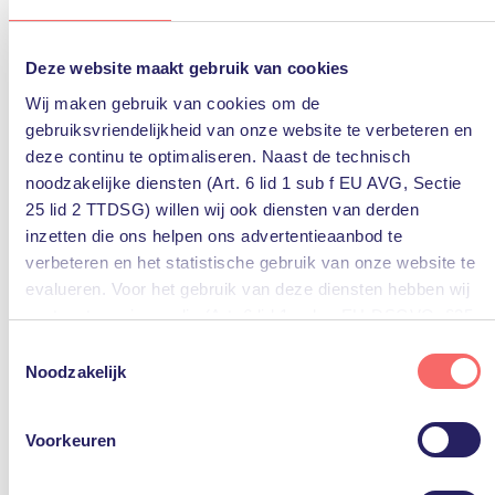
Welke investeringskeuzes maken IT-organisaties
wereldwijd? En tegen welke uitdagingen lopen ze aan
in hun digitale transformatie? In deze blog belichten
Deze website maakt gebruik van cookies
we...
Lees verder
Wij maken gebruik van cookies om de
datacenter
hci
hybrid cloud
modern datacenter
gebruiksvriendelijkheid van onze website te verbeteren en
multicloud
nutanix
deze continu te optimaliseren. Naast de technisch
noodzakelijke diensten (Art. 6 lid 1 sub f EU AVG, Sectie
nutanix
25 lid 2 TTDSG) willen wij ook diensten van derden
inzetten die ons helpen ons advertentieaanbod te
verbeteren en het statistische gebruik van onze website te
evalueren. Voor het gebruik van deze diensten hebben wij
uw toestemming nodig (Art. 6 lid 1 sub a EU-DSGVO, §25
lid 1 TTDSG).
Toestemmingsselectie
Noodzakelijk
U kunt deze toestemming eenvoudig geven door op “Alles
accepteren” te klikken. Indien u hiermee niet akkoord gaat,
Voorkeuren
1 oktober 2021
kunt u het gebruik van niet-essentiële diensten
5 Vragen over Hyperconverged
uitschakelen door op “Alles weigeren” te klikken. Uiteraard