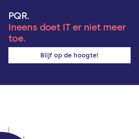
PQR.
Ineens doet IT er niet meer
toe.
Blijf op de hoogte!