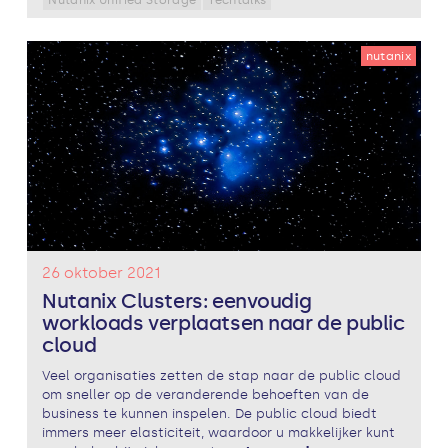
nutanix
26 oktober 2021
Nutanix Clusters: eenvoudig
workloads verplaatsen naar de public
cloud
Veel organisaties zetten de stap naar de public cloud
om sneller op de veranderende behoeften van de
business te kunnen inspelen. De public cloud biedt
immers meer elasticiteit, waardoor u makkelijker kunt