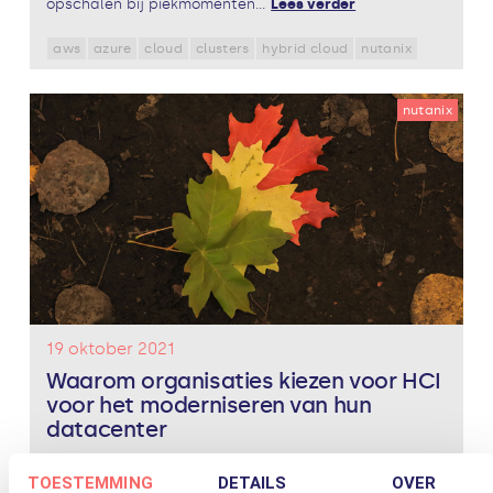
opschalen bij piekmomenten...
Lees verder
aws
azure
cloud
clusters
hybrid cloud
nutanix
nutanix
19 oktober 2021
Waarom organisaties kiezen voor HCI
voor het moderniseren van hun
datacenter
Het moderniseren van uw datacenter is een essentieel
TOESTEMMING
DETAILS
OVER
onderdeel van een succesvolle digitale transformatie.