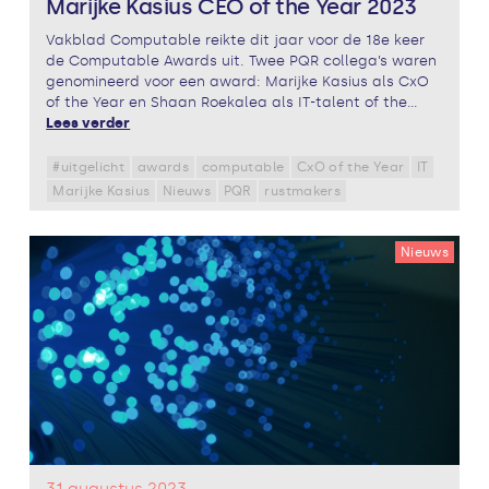
Marijke Kasius CEO of the Year 2023
Vakblad Computable reikte dit jaar voor de 18e keer
de Computable Awards uit. Twee PQR collega’s waren
genomineerd voor een award: Marijke Kasius als CxO
of the Year en Shaan Roekalea als IT-talent of the...
Lees verder
#uitgelicht
awards
computable
CxO of the Year
IT
Marijke Kasius
Nieuws
PQR
rustmakers
Nieuws
31 augustus 2023