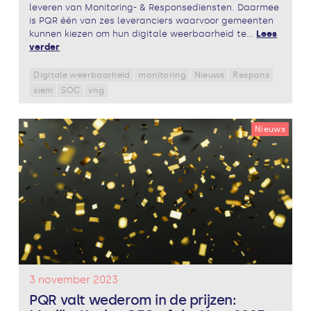
leveren van Monitoring- & Responsediensten. Daarmee
is PQR één van zes leveranciers waarvoor gemeenten
kunnen kiezen om hun digitale weerbaarheid te...
Lees
verder
Digitale weerbaarheid
monitoring
Nieuws
Respons
siem
SOC
vng
Nieuws
3 november 2023
PQR valt wederom in de prijzen: