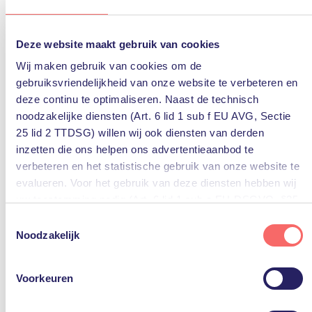
Deze website maakt gebruik van cookies
Wij maken gebruik van cookies om de
10 maart 2023
gebruiksvriendelijkheid van onze website te verbeteren en
PQR wint 3 awards tijdens HPE
deze continu te optimaliseren. Naast de technisch
Partner Awards uitreiking
noodzakelijke diensten (Art. 6 lid 1 sub f EU AVG, Sectie
25 lid 2 TTDSG) willen wij ook diensten van derden
Op donderdag 9 maart 2023 vond de uitreiking van de
HPE Partner Awards plaats. Jaarlijks reikt Hewlett
inzetten die ons helpen ons advertentieaanbod te
Packard Enterprise awards uit aan distributeurs,
verbeteren en het statistische gebruik van onze website te
resellers, integratoren en andere partnerbedrijven die
evalueren. Voor het gebruik van deze diensten hebben wij
het techbedrijf ondersteunen in de Nederlandse...
Lees
uw toestemming nodig (Art. 6 lid 1 sub a EU-DSGVO, §25
verder
lid 1 TTDSG).
Toestemmingsselectie
aruba
awards
hpe
IT
Nieuws
PQR
rustmakers
Noodzakelijk
U kunt deze toestemming eenvoudig geven door op “Alles
accepteren” te klikken. Indien u hiermee niet akkoord gaat,
Nieuws
Voorkeuren
kunt u het gebruik van niet-essentiële diensten
uitschakelen door op “Alles weigeren” te klikken. Uiteraard