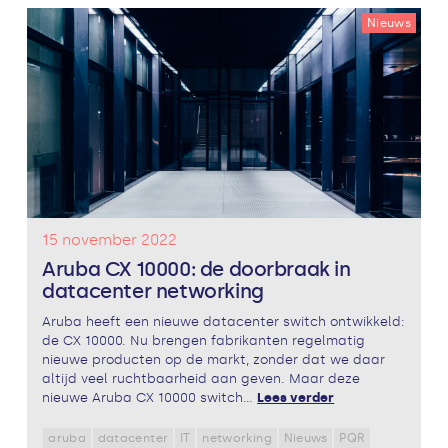
Nieuws
15 november 2022
Aruba CX 10000: de doorbraak in
datacenter networking
Aruba heeft een nieuwe datacenter switch ontwikkeld:
de CX 10000. Nu brengen fabrikanten regelmatig
nieuwe producten op de markt, zonder dat we daar
altijd veel ruchtbaarheid aan geven. Maar deze
nieuwe Aruba CX 10000 switch...
Lees verder
aruba
datacenter
IT
networking
Nieuws
PQR