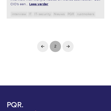
CIO’s een...
Lees verder
interview
IT
IT-security
Nieuws
PQR
rustmakers
2
Prev
Next
PQR.