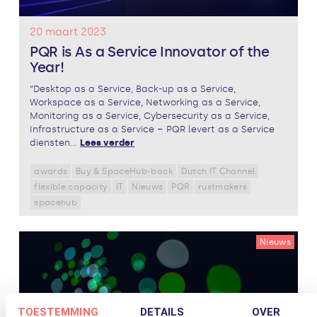
20 maart 2023
PQR is As a Service Innovator of the
Year!
“Desktop as a Service, Back-up as a Service,
Workspace as a Service, Networking as a Service,
Monitoring as a Service, Cybersecurity as a Service,
Infrastructure as a Service – PQR levert as a Service
diensten...
Lees verder
awards
Buy & SpaceHub-back
Dutch IT Channel
flexible capacity
IT
Nieuws
PQR
rustmakers
spacehub
Nieuws
TOESTEMMING
DETAILS
OVER