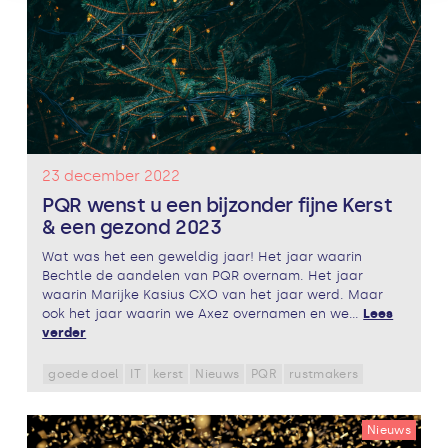
23 december 2022
PQR wenst u een bijzonder fijne Kerst
& een gezond 2023
Wat was het een geweldig jaar! Het jaar waarin
Bechtle de aandelen van PQR overnam. Het jaar
waarin Marijke Kasius CXO van het jaar werd. Maar
ook het jaar waarin we Axez overnamen en we...
Lees
verder
goede doel
IT
kerst
Nieuws
PQR
rustmakers
Nieuws