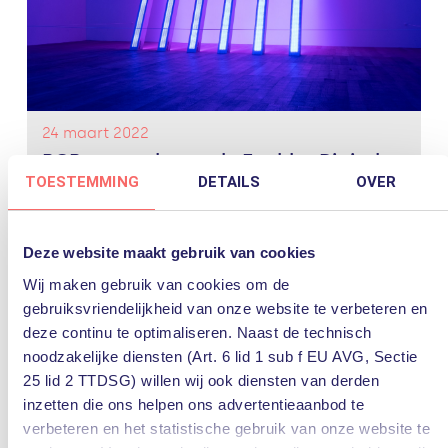
24 maart 2022
PQR scoort hoog als Enabler Digitale
Transformatie 2022
TOESTEMMING
DETAILS
OVER
PQR scoort hoog in de DX300 ranking die de uitkomst
is van een onderzoek naar de digitale transformatie in
Deze website maakt gebruik van cookies
Nederland. MT/Sprout onderzoekt in samenwerking
met de Universiteit van Amsterdam in het DX300-
Wij maken gebruik van cookies om de
onderzoek de stand van...
Lees verder
gebruiksvriendelijkheid van onze website te verbeteren en
digitale transformatie
Enabler
IT
MT/Sprout
deze continu te optimaliseren. Naast de technisch
Nieuws
Onderzoek
PQR
rustmakers
noodzakelijke diensten (Art. 6 lid 1 sub f EU AVG, Sectie
25 lid 2 TTDSG) willen wij ook diensten van derden
inzetten die ons helpen ons advertentieaanbod te
digitale transformatie
verbeteren en het statistische gebruik van onze website te