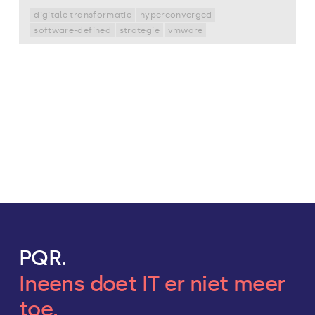
digitale transformatie
hyperconverged
software-defined
strategie
vmware
PQR.
Ineens doet IT er niet meer
toe.