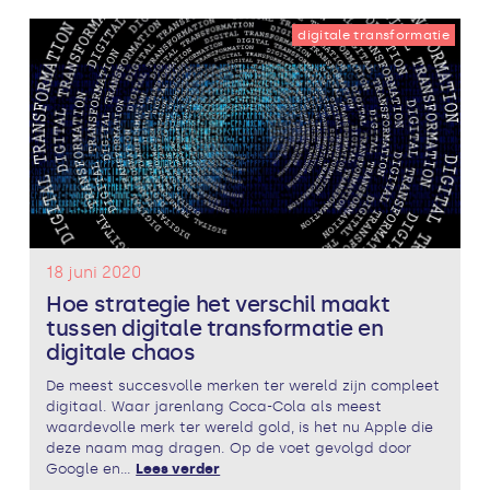
digitale transformatie
18 juni 2020
Hoe strategie het verschil maakt
tussen digitale transformatie en
digitale chaos
De meest succesvolle merken ter wereld zijn compleet
digitaal. Waar jarenlang Coca-Cola als meest
waardevolle merk ter wereld gold, is het nu Apple die
deze naam mag dragen. Op de voet gevolgd door
Google en...
Lees verder